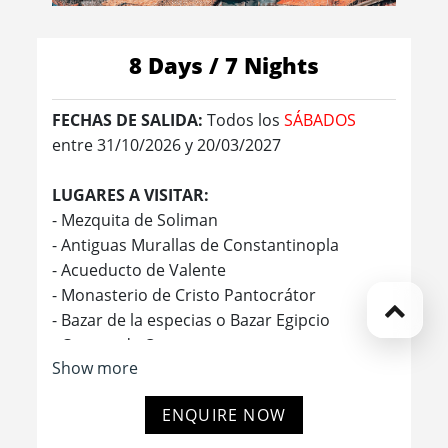
8 Days / 7 Nights
FECHAS DE SALIDA:
Todos los
SÁBADOS
entre 31/10/2026 y 20/03/2027
LUGARES A VISITAR:
- Mezquita de Soliman
- Antiguas Murallas de Constantinopla
- Acueducto de Valente
- Monasterio de Cristo Pantocrátor
- Bazar de la especias o Bazar Egipcio
- Cuerno de Oro
Show more
- Iglesia de Hierro de San Esteban
- El Gran Bazar
ENQUIRE NOW
- Museo de las Civilizaciones de Anatolia
- Valle de Devrent