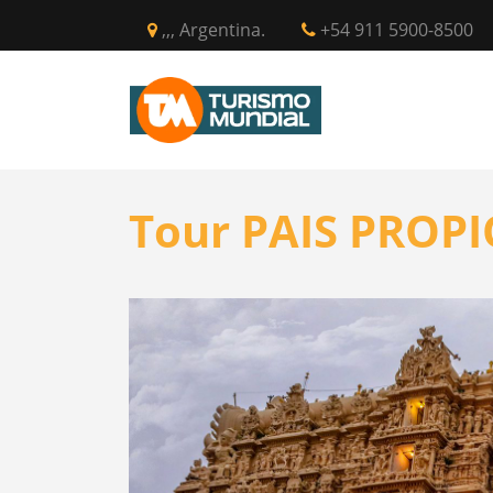
,,, Argentina.
+54 911 5900-8500
INICIO
CIR
Tour PAIS PROPI