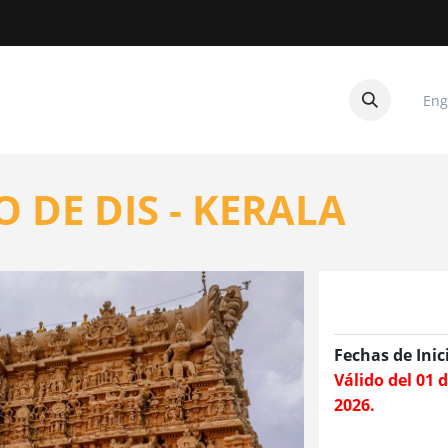
Eng
CUITOS
CONTACTANOS
O DE DIS - KERALA
Fechas de Inic
Válido del 01 
2026.