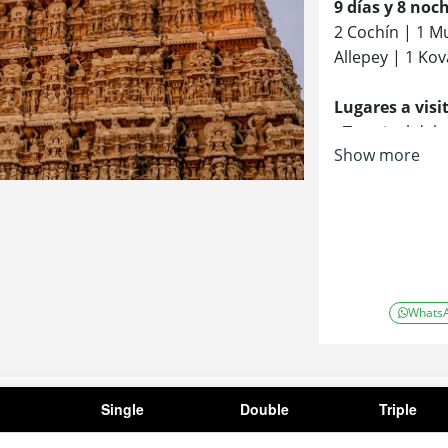
9 días y 8 noch
2 Cochín | 1 M
Allepey | 1 Ko
Lugares a visi
- Terminal del
Show more
- El Palacio Ho
- La sinagoga j
- El pueblo judí
- La iglesia de
- Fort Cochin A
- Eco Point
- Kundala Dam
Whats
- Mattuppetty
- Flower Garde
- Santuario de 
- Lago Periyar
Single
Double
Triple
- Playa de Kov