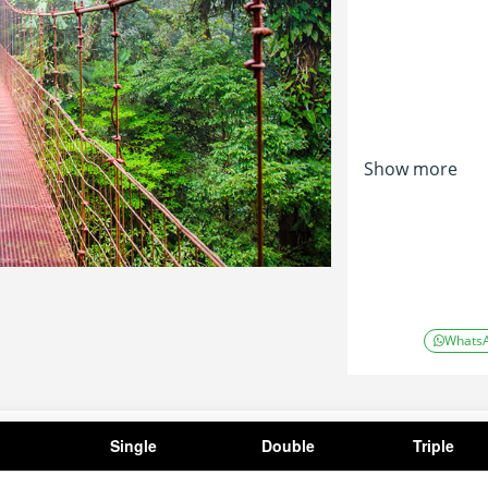
Show more
Whats
Single
Double
Triple