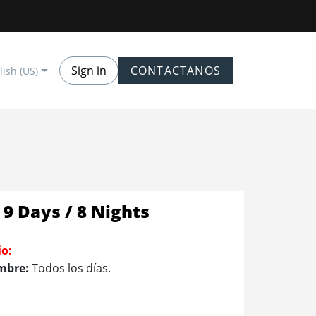
Sign in
CONTACTANOS
lish (US)
9 Days / 8 Nights
io:
mbre:
Todos los días.