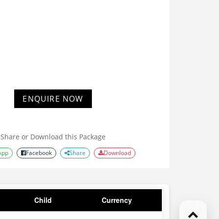
ENQUIRE NOW
Share or Download this Package
App
Facebook
Share
Download
Child
Currency