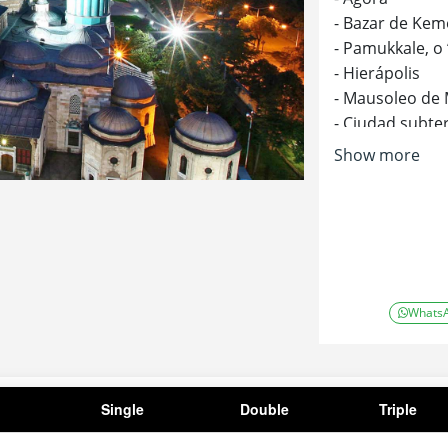
- Bazar de Kem
- Pamukkale, o 
- Hierápolis
- Mausoleo de
- Ciudad subte
- Valle de Dev
Show more
- Valle de Zelv
- El viñedo de
- Tres Belleza
- Ruinas de Ac
- Iglesia de S
Whats
Single
Double
Triple