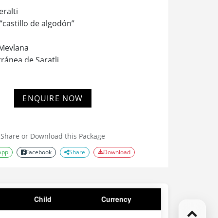
eralti
“castillo de algodón”
 Mevlana
rránea de Saratli
rent
e
 Pasabag
ENQUIRE NOW
s de Ürgüp
iksaray
an Juan
Share or Download this Package
App
Facebook
Share
Download
Child
Currency