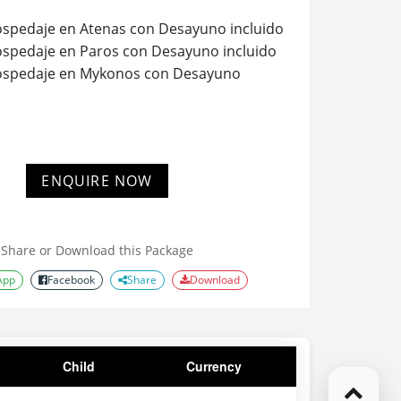
spedaje en Atenas con Desayuno incluido
spedaje en Paros con Desayuno incluido
ospedaje en Mykonos con Desayuno
ealizará los días 11/04, 27/04, 29/04,
ENQUIRE NOW
Share or Download this Package
App
Facebook
Share
Download
Child
Currency