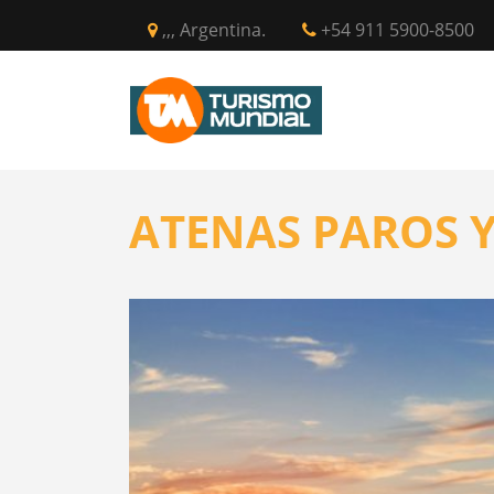
,,, Argentina.
+54 911 5900-8500
INICIO
CIR
ATENAS PAROS 