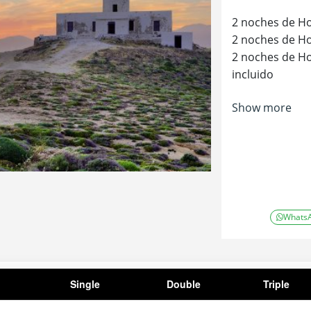
2 noches de Ho
2 noches de Ho
2 noches de H
incluido
El tour no se r
Show more
30/04.
Whats
Single
Double
Triple