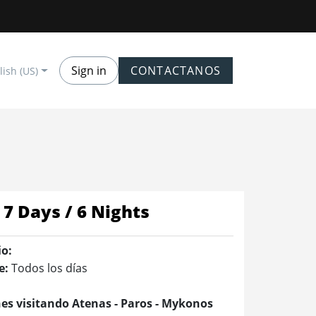
Sign in
CONTACTANOS
lish (US)
7 Days / 6 Nights
io:
e:
Todos los días
hes visitando Atenas - Paros - Mykonos